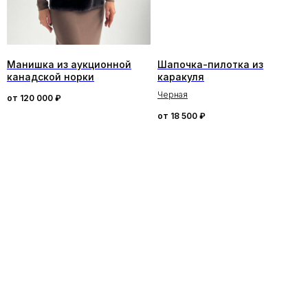
Манишка из аукционной
Шапочка-пилотка из
канадской норки
каракуля
Черная
от
120 000
₽
от
18 500
₽