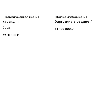
Шапочка-пилотка из
Шапка-кубанка из
каракуля
баргузина в седине 4
Серая
от
189 000
₽
от
18 500
₽