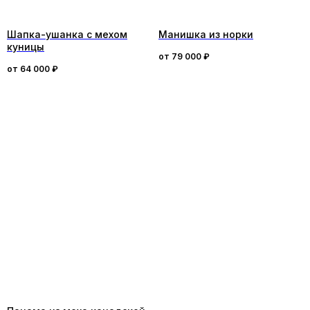
Шапка-ушанка с мехом
Манишка из норки
куницы
от
79 000
₽
от
64 000
₽