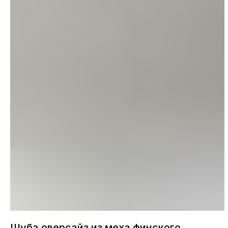
Шуба оверсайз из меха финского