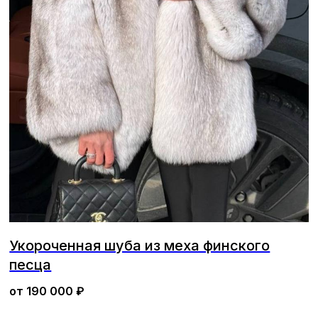
Укороченная шуба из меха финского
песца
от
190 000
₽