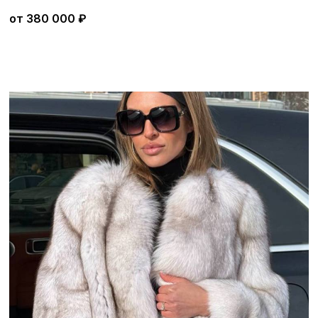
от
380 000
₽